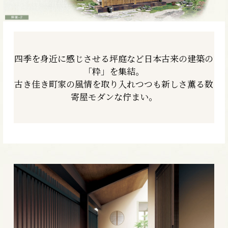
四季を身近に感じさせる坪庭など
日本古来の建築の
「粋」を集結。
古き佳き町家の風情を取り入れつつも
新しさ薫る数
寄屋モダンな佇まい。