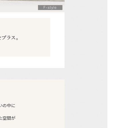
をプラス。
。
いの中に
。
た空間が