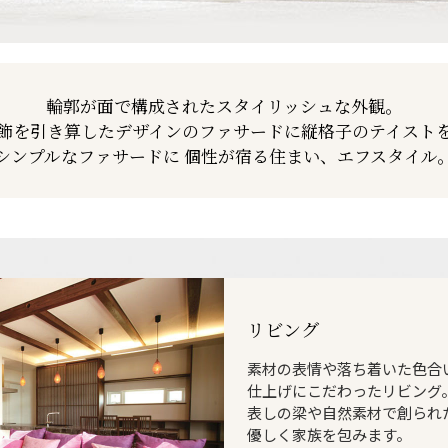
輪郭が面で構成された
スタイリッシュな外観。
飾を引き算したデザインの
ファサードに縦格子の
テイスト
シンプルなファサードに
個性が宿る住まい、エフスタイル
リビング
素材の表情や落ち着いた色合
仕上げにこだわったリビング
表しの梁や自然素材で創られ
優しく家族を包みます。